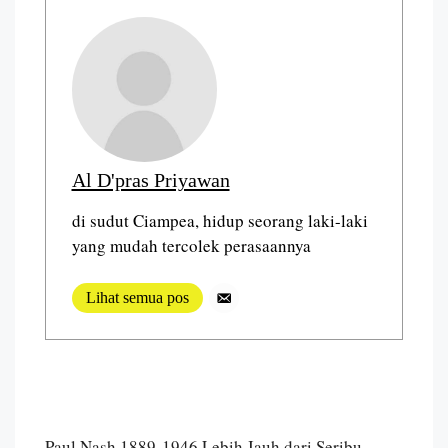
Al D'pras Priyawan
di sudut Ciampea, hidup seorang laki-laki
yang mudah tercolek perasaannya
Lihat semua pos
Paul Nash 1889-1946 Lebih Jauh dari Seribu