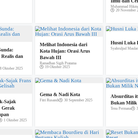
Ilmu dan Cer
Muhammad Hikma
20 November 
Husni Luka 
Melihat Indonesia dari
Syahruljud Maula
Sunda:
Kota Hujan: Orasi Arus
Realis dan
Bawah III
Ramadhan Sigih Pratama
19 Oktober 2025
8 Oktober 2025
Gema & Nadi Kota
Absurditas it
Fitri Rusandi
30 September 2025
ak-Sajak
Bukan Milik
: Gerak
Tenu Permana
upan
1 Oktober 2025