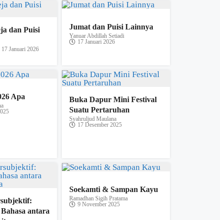
Jumat dan Puisi Lainnya
a dan Puisi
Yanuar Abdillah Setiadi
17 Januari 2026
17 Januari 2026
026 Apa
Buka Dapur Mini Festival
na
Suatu Pertaruhan
2025
Syahruljud Maulana
17 Desember 2025
Soekamti & Sampan Kayu
Ramadhan Sigih Pratama
subjektif:
9 November 2025
 Bahasa antara