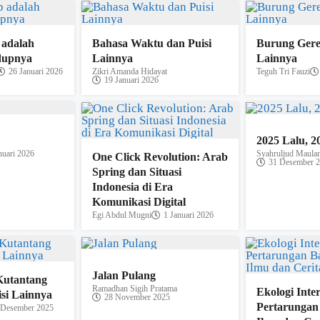
b adalah
Bahasa Waktu dan Puisi
Burung Gerej
dupnya
Lainnya
Lainnya
26 Januari 2026
Zikri Amanda Hidayat
Teguh Tri Fauzi
19 Januari 2026
2025 Lalu, 2
nuari 2026
Syahruljud Maula
One Click Revolution: Arab
31 Desember 
Spring dan Situasi
Indonesia di Era
Komunikasi Digital
Egi Abdul Mugni
1 Januari 2026
Jalan Pulang
Kutantang
Ramadhan Sigih Pratama
Ekologi Inter
si Lainnya
28 November 2025
Pertarungan
 Desember 2025