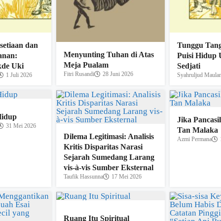
setiaan dan
Tunggu Tang
Menyunting Tuhan di Atas
anan:
Puisi Hidup
Meja Pualam
kde Uki
Sedjati
Fitri Rusandi
28 Juni 2026
1 Juli 2026
Syahruljud Maula
Hidup
Jika Pancasi
31 Mei 2026
Tan Malaka
Dilema Legitimasi: Analisis
Azmi Permana
Kritis Disparitas Narasi
Sejarah Sumedang Larang
vis-à-vis Sumber Eksternal
Taufik Hassunna
17 Mei 2026
Ruang Itu Spiritual