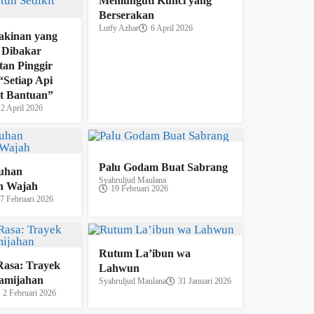
Memunguti Kunci yang
Berserakan
Lutfy Azhar
6 April 2026
yakinan yang
 Dibakar
tan Pinggir
“Setiap Api
it Bantuan”
12 April 2026
Palu Godam Buat Sabrang
uhan
Syahruljud Maulana
n Wajah
19 Februari 2026
7 Februari 2026
Rutum La’ibun wa
Rasa: Trayek
Lahwun
amijahan
Syahruljud Maulana
31 Januari 2026
2 Februari 2026