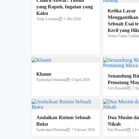
Chairil Anwar: Tubuh
yang Rapuh, Ingatan yang
Ketika Layar
Kaku
Menggantikan 
Andy Lesmana
1 Mei 2026
Sebuah Esai t
Kecil yang Hil
Deden Fahmi Fadila
Khamr
Senandung Ri
Syahruljud Maulana
6 April 2026
Pematang Ma
Fitri Rusandi
2 Ap
Andaikan Rutum Sebuah
Dua Musim da
Buku
Nikah
Syahruljud Maulana
7 Februari 2026
Fitri Rusandi
2 Fe