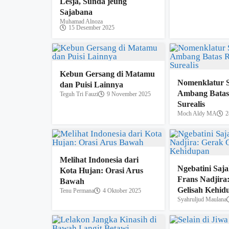
Lésja, Sunda jeung
Sajabana
Muhamad Alnoza
15 Desember 2025
Kebun Gersang di Matamu
Nomenklatur 
dan Puisi Lainnya
Ambang Batas 
Teguh Tri Fauzi
9 November 2025
Surealis
Moch Aldy MA
2
Melihat Indonesia dari
Ngebatini Saj
Kota Hujan: Orasi Arus
Frans Nadjira
Bawah
Gelisah Kehid
Tenu Permana
4 Oktober 2025
Syahruljud Maulana