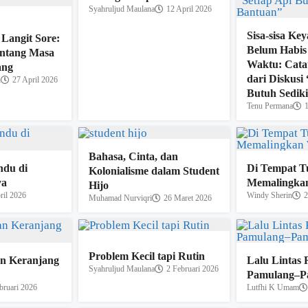
Syahruljud Maulana
12 April 2026
Sisa-sisa Ke
Langit Sore:
Belum Habis
entang Masa
Waktu: Cata
ang
dari Diskusi 
h
27 April 2026
Butuh Sedik
Tenu Permana
Bahasa, Cinta, dan
ndu di
Di Tempat T
Kolonialisme dalam Student
ya
Memalingka
Hijo
ril 2026
Windy Sherin
2
Muhamad Nurviqri
26 Maret 2026
Problem Kecil tapi Rutin
n Keranjang
Lalu Lintas 
Syahruljud Maulana
2 Februari 2026
Pamulang–P
bruari 2026
Lutfhi K Umam