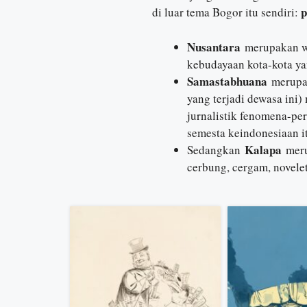
p
di luar tema Bogor itu sendiri:
Nusantara
merupakan wa
kebudayaan kota-kota yan
Samastabhuana
merupak
yang terjadi dewasa ini) 
jurnalistik fenomena-per
semesta keindonesiaan it
Kalapa
Sedangkan
meru
cerbung, cergam, novelet