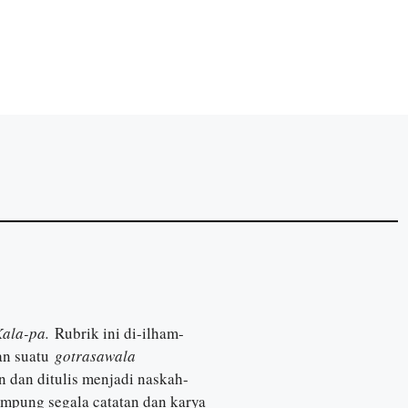
ala-pa.
Rubrik ini di-ilham-
an suatu
gotrasawala
n dan ditulis menjadi naskah-
mpung segala catatan dan karya