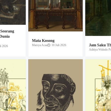
 Seorang
 Dunia
Mata Kosong
Jam Saku Th
Marsya Acaa
10 Juli 2026
li 2026
Aditiya Widodo Pu