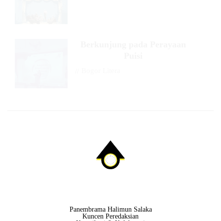
Berkunjung pada Perayaan
Puisi
//
Bogor Litera
Panembrama Halimun Salaka
Kuncen Peredaksian