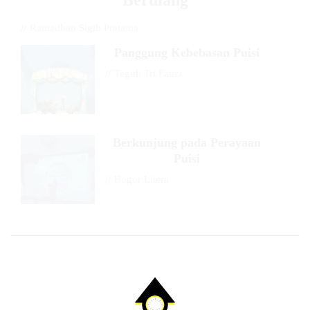
//
Ramadhan Sigih Pratama
Panggung Kebebasan Puisi
//
Teguh Tri Fauzi
Berkunjung pada Perayaan
Puisi
//
Bogor Litera