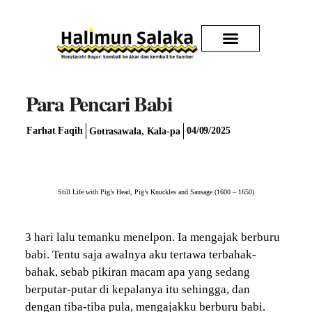
Kirim Karya
Para Pencari Babi
,
Farhat Faqih
04/09/2025
Gotrasawala
Kala-pa
Still Life with Pig’s Head, Pig’s Knuckles and Sausage (1600 – 1650)
3 hari lalu temanku menelpon. Ia mengajak berburu
babi. Tentu saja awalnya aku tertawa terbahak-
bahak, sebab pikiran macam apa yang sedang
berputar-putar di kepalanya itu sehingga, dan
dengan tiba-tiba pula, mengajakku berburu babi.