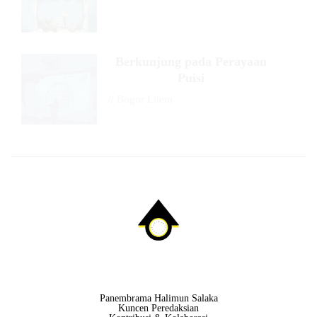
Berkunjung pada Perayaan
Puisi
//
Bogor Litera
Panembrama Halimun Salaka
Kuncen Peredaksian