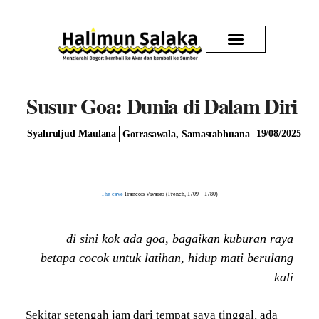
Kirim Karya
Susur Goa: Dunia di Dalam Diri
,
Syahruljud Maulana
19/08/2025
Gotrasawala
Samastabhuana
The cave
Francois Vivares (French, 1709 – 1780)
di sini kok ada goa, bagaikan kuburan raya
betapa cocok untuk latihan, hidup mati berulang
kali
Sekitar setengah jam dari tempat saya tinggal, ada