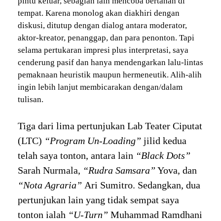
pintu keluar, sebagian lain mencoba bertahan di
tempat. Karena monolog akan diakhiri dengan
diskusi, ditutup dengan dialog antara moderator,
aktor-kreator, penanggap, dan para penonton. Tapi
selama pertukaran impresi plus interpretasi, saya
cenderung pasif dan hanya mendengarkan lalu-lintas
pemaknaan heuristik maupun hermeneutik. Alih-alih
ingin lebih lanjut membicarakan dengan/dalam
tulisan.
Tiga dari lima pertunjukan Lab Teater Ciputat
(LTC)
“Program Un-Loading”
jilid kedua
telah saya tonton, antara lain
“Black Dots”
Sarah Nurmala,
“Rudra Samsara”
Yova, dan
“Nota Agraria”
Ari Sumitro. Sedangkan, dua
pertunjukan lain yang tidak sempat saya
tonton ialah
“U-Turn”
Muhammad Ramdhani