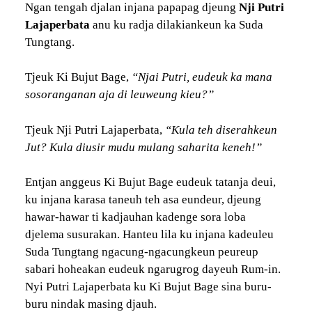
Ngan tengah djalan injana papapag djeung
Nji Putri
Lajaperbata
anu ku radja dilakiankeun ka Suda
Tungtang.
Tjeuk Ki Bujut Bage,
“Njai Putri, eudeuk ka mana
sosoranganan aja di leuweung kieu?”
Tjeuk Nji Putri Lajaperbata,
“Kula teh diserahkeun
Jut? Kula diusir mudu mulang saharita keneh!”
Entjan anggeus Ki Bujut Bage eudeuk tatanja deui,
ku injana karasa taneuh teh asa eundeur, djeung
hawar-hawar ti kadjauhan kadenge sora loba
djelema susurakan. Hanteu lila ku injana kadeuleu
Suda Tungtang ngacung-ngacungkeun peureup
sabari hoheakan eudeuk ngarugrog dayeuh Rum-in.
Nyi Putri Lajaperbata ku Ki Bujut Bage sina buru-
buru nindak masing djauh.