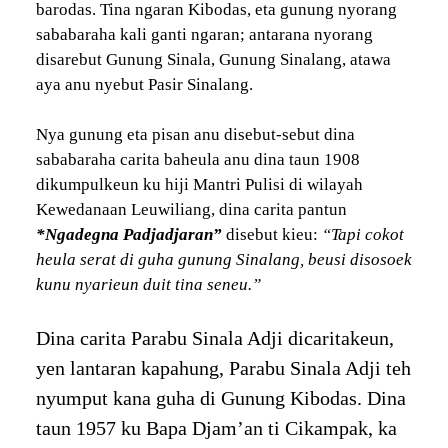
barodas. Tina ngaran Kibodas, eta gunung nyorang
sababaraha kali ganti ngaran; antarana nyorang
disarebut Gunung Sinala, Gunung Sinalang, atawa
aya anu nyebut Pasir Sinalang.
Nya gunung eta pisan anu disebut-sebut dina
sababaraha carita baheula anu dina taun 1908
dikumpulkeun ku hiji Mantri Pulisi di wilayah
Kewedanaan Leuwiliang, dina carita pantun
*Ngadegna Padjadjaran”
disebut kieu:
“Tapi cokot
heula serat di guha gunung Sinalang, beusi disosoek
kunu nyarieun duit tina seneu.”
Dina carita Parabu Sinala Adji dicaritakeun,
yen lantaran kapahung, Parabu Sinala Adji teh
nyumput kana guha di Gunung Kibodas. Dina
taun 1957 ku Bapa Djam’an ti Cikampak, ka