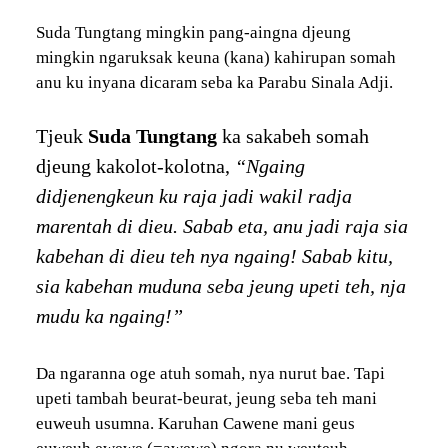
Suda Tungtang mingkin pang-aingna djeung
mingkin ngaruksak keuna (kana) kahirupan somah
anu ku inyana dicaram seba ka Parabu Sinala Adji.
Tjeuk
Suda Tungtang
ka sakabeh somah
djeung kakolot-kolotna,
“Ngaing
didjenengkeun ku raja jadi wakil radja
marentah di dieu. Sabab eta, anu jadi raja sia
kabehan di dieu teh nya ngaing! Sabab kitu,
sia kabehan muduna seba jeung upeti teh, nja
mudu ka ngaing!”
Da ngaranna oge atuh somah, nya nurut bae. Tapi
upeti tambah beurat-beurat, jeung seba teh mani
euweuh usumna. Karuhan Cawene mani geus