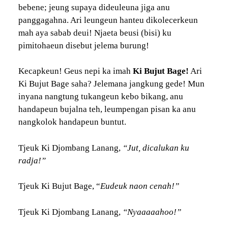
bebene; jeung supaya dideuleuna jiga anu
panggagahna. Ari leungeun hanteu dikolecerkeun
mah aya sabab deui! Njaeta beusi (bisi) ku
pimitohaeun disebut jelema burung!
Kecapkeun! Geus nepi ka imah
Ki Bujut Bage!
Ari
Ki Bujut Bage saha? Jelemana jangkung gede! Mun
inyana nangtung tukangeun kebo bikang, anu
handapeun bujalna teh, leumpengan pisan ka anu
nangkolok handapeun buntut.
Tjeuk Ki Djombang Lanang,
“Jut, dicalukan ku
radja!”
Tjeuk Ki Bujut Bage, “
Eudeuk naon cenah!”
Tjeuk Ki Djombang Lanang,
“Nyaaaaahoo!”