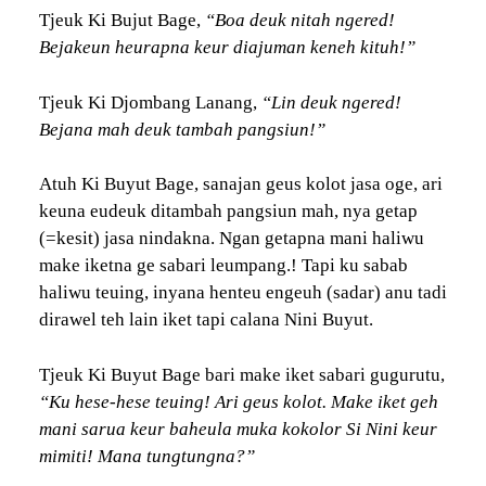
Tjeuk Ki Bujut Bage,
“Boa deuk nitah ngered!
Bejakeun heurapna keur diajuman keneh kituh!”
Tjeuk Ki Djombang Lanang,
“Lin deuk ngered!
Bejana mah deuk tambah pangsiun!”
Atuh Ki Buyut Bage, sanajan geus kolot jasa oge, ari
keuna eudeuk ditambah pangsiun mah, nya getap
(=kesit) jasa nindakna. Ngan getapna mani haliwu
make iketna ge sabari leumpang.!
Tapi ku sabab
haliwu teuing, inyana henteu engeuh (sadar) anu tadi
dirawel teh lain iket tapi calana Nini Buyut.
Tjeuk Ki Buyut Bage bari make iket sabari gugurutu,
“Ku hese-hese teuing! Ari geus kolot. Make iket geh
mani sarua keur baheula muka kokolor Si Nini keur
mimiti! Mana tungtungna?”