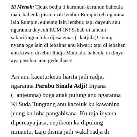
Ki Menak:
Tjeuk bedja ti karuhun-karuhun baheula
mah, baheula pisan mah lembur Rumpin teh ngarana
lain Rumpin, eujeung lain lembur, tapi dayeuh anu
ngaranna dayeuh RUM-IN! Sabab di taneuh
sakurilingna loba djasa emas (=katjida)! Jeung
nyana oge lain di lebahna anu kiwari; tapi di lebahan
anu kiwari disebut Radja Mandala, baheula di dinya
aya paseban anu gede djasa!
Ari anu kacaturkeun harita jadi radja,
ngaranna
Parabu Sinala Adji!
Inyana
(+anjeunna) boga anak pulung anu ngaranna
Ki Suda Tungtang anu kaceluk ku kawanina
jeung ku loba pangabisana. Ku raja inyana
dipercaya jasa, nepikeun ka dipulung
minantu. Laju disina jadi wakil radja di