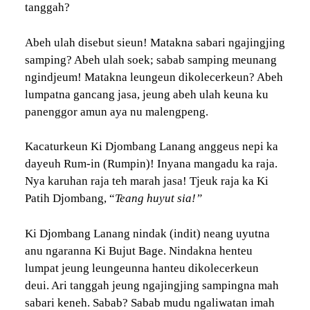
tanggah?
Abeh ulah disebut sieun! Matakna sabari ngajingjing
samping? Abeh ulah soek; sabab samping meunang
ngindjeum! Matakna leungeun dikolecerkeun? Abeh
lumpatna gancang jasa, jeung abeh ulah keuna ku
panenggor amun aya nu malengpeng.
Kacaturkeun Ki Djombang Lanang anggeus nepi ka
dayeuh Rum-in (Rumpin)! Inyana mangadu ka raja.
Nya karuhan raja teh marah jasa! Tjeuk raja ka Ki
Patih Djombang, “
Teang huyut sia!”
Ki Djombang Lanang nindak (indit) neang uyutna
anu ngaranna Ki Bujut Bage. Nindakna henteu
lumpat jeung leungeunna hanteu dikolecerkeun
deui. Ari tanggah jeung ngajingjing sampingna mah
sabari keneh. Sabab? Sabab mudu ngaliwatan imah