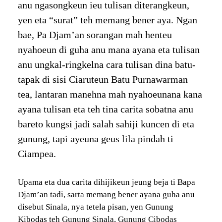
anu ngasongkeun ieu tulisan diterangkeun,
yen eta “surat” teh memang bener aya. Ngan
bae, Pa Djam’an sorangan mah henteu
nyahoeun di guha anu mana ayana eta tulisan
anu ungkal-ringkelna cara tulisan dina batu-
tapak di sisi Ciaruteun Batu Purnawarman
tea, lantaran manehna mah nyahoeunana kana
ayana tulisan eta teh tina carita sobatna anu
bareto kungsi jadi salah sahiji kuncen di eta
gunung, tapi ayeuna geus lila pindah ti
Ciampea.
Upama eta dua carita dihijikeun jeung beja ti Bapa
Djam’an tadi, sarta memang bener ayana guha anu
disebut Sinala, nya tetela pisan, yen Gunung
Kibodas teh Gunung Sinala, Gunung Cibodas