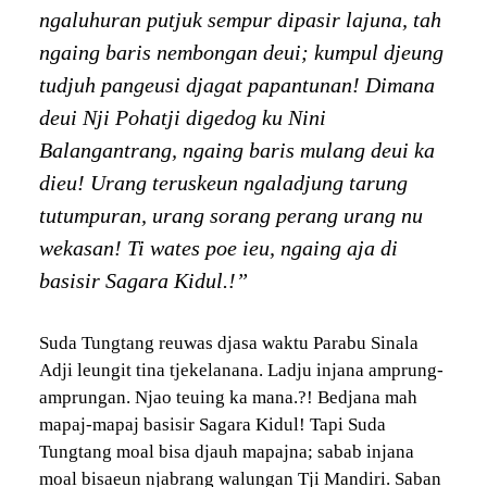
ngaluhuran putjuk sempur dipasir lajuna, tah
ngaing baris nembongan deui; kumpul djeung
tudjuh pangeusi djagat papantunan! Dimana
deui Nji Pohatji digedog ku Nini
Balangantrang, ngaing baris mulang deui ka
dieu! Urang teruskeun ngaladjung tarung
tutumpuran, urang sorang perang urang nu
wekasan! Ti wates poe ieu, ngaing aja di
basisir Sagara Kidul.!”
Suda Tungtang reuwas djasa waktu Parabu Sinala
Adji leungit tina tjekelanana. Ladju injana amprung-
amprungan. Njao teuing ka mana.?! Bedjana mah
mapaj-mapaj basisir Sagara Kidul! Tapi Suda
Tungtang moal bisa djauh mapajna; sabab injana
moal bisaeun njabrang walungan Tji Mandiri. Saban