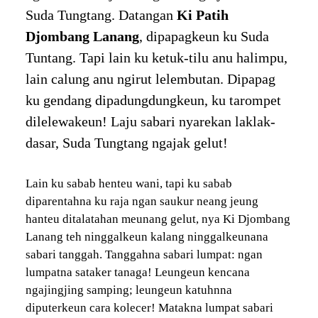
Suda Tungtang. Datangan
Ki Patih
Djombang Lanang
, dipapagkeun ku Suda
Tuntang. Tapi lain ku ketuk-tilu anu halimpu,
lain calung anu ngirut lelembutan. Dipapag
ku gendang dipadungdungkeun, ku tarompet
dilelewakeun! Laju sabari nyarekan laklak-
dasar, Suda Tungtang ngajak gelut!
Lain ku sabab henteu wani, tapi ku sabab
diparentahna ku raja ngan saukur neang jeung
hanteu ditalatahan meunang gelut, nya Ki Djombang
Lanang teh ninggalkeun kalang ninggalkeunana
sabari tanggah. Tanggahna sabari lumpat: ngan
lumpatna sataker tanaga! Leungeun kencana
ngajingjing samping; leungeun katuhnna
diputerkeun cara kolecer! Matakna lumpat sabari