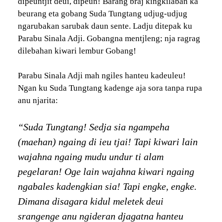
dipeuntjit deui, dipeun! Barang braj kingkilaban ka
beurang eta gobang Suda Tungtang udjug-udjug
ngarubakan sarubak daun sente. Ladju ditepak ku
Parabu Sinala Adji. Gobangna mentjleng; nja ragrag
dilebahan kiwari lembur Gobang!
Parabu Sinala Adji mah ngiles hanteu kadeuleu!
Ngan ku Suda Tungtang kadenge aja sora tanpa rupa
anu njarita:
“Suda Tungtang! Sedja sia ngampeha
(maehan) ngaing di ieu tjai! Tapi kiwari lain
wajahna ngaing mudu undur ti alam
pegelaran! Oge lain wajahna kiwari ngaing
ngabales kadengkian sia! Tapi engke, engke.
Dimana disagara kidul meletek deui
srangenge anu ngideran djagatna hanteu