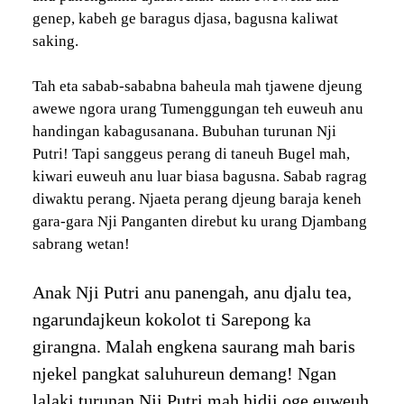
genep, kabeh ge baragus djasa, bagusna kaliwat
saking.
Tah eta sabab-sababna baheula mah tjawene djeung
awewe ngora urang Tumenggungan teh euweuh anu
handingan kabagusanana. Bubuhan turunan Nji
Putri! Tapi sanggeus perang di taneuh Bugel mah,
kiwari euweuh anu luar biasa bagusna. Sabab ragrag
diwaktu perang. Njaeta perang djeung baraja keneh
gara-gara Nji Panganten direbut ku urang Djambang
sabrang wetan!
Anak Nji Putri anu panengah, anu djalu tea,
ngarundajkeun kokolot ti Sarepong ka
girangna. Malah engkena saurang mah baris
njekel pangkat saluhureun demang! Ngan
lalaki turunan Nji Putri mah hidji oge euweuh