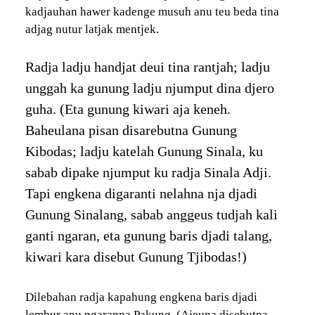
kadjauhan hawer kadenge musuh anu teu beda tina
adjag nutur latjak mentjek.
Radja ladju handjat deui tina rantjah; ladju
unggah ka gunung ladju njumput dina djero
guha. (Eta gunung kiwari aja keneh.
Baheulana pisan disarebutna Gunung
Kibodas; ladju katelah Gunung Sinala, ku
sabab dipake njumput ku radja Sinala Adji.
Tapi engkena digaranti nelahna nja djadi
Gunung Sinalang, sabab anggeus tudjah kali
ganti ngaran, eta gunung baris djadi talang,
kiwari kara disebut Gunung Tjibodas!)
Dilebahan radja kapahung engkena baris djadi
lembur anu ngaranna Pakung. (Ajeuna disebutna