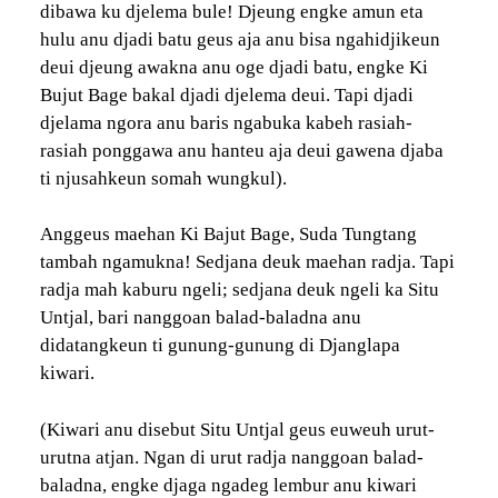
dibawa ku djelema bule! Djeung engke amun eta
hulu anu djadi batu geus aja anu bisa ngahidjikeun
deui djeung awakna anu oge djadi batu, engke Ki
Bujut Bage bakal djadi djelema deui. Tapi djadi
djelama ngora anu baris ngabuka kabeh rasiah-
rasiah ponggawa anu hanteu aja deui gawena djaba
ti njusahkeun somah wungkul).
Anggeus maehan Ki Bajut Bage, Suda Tungtang
tambah ngamukna! Sedjana deuk maehan radja. Tapi
radja mah kaburu ngeli; sedjana deuk ngeli ka Situ
Untjal, bari nanggoan balad-baladna anu
didatangkeun ti gunung-gunung di Djanglapa
kiwari.
(Kiwari anu disebut Situ Untjal geus euweuh urut-
urutna atjan. Ngan di urut radja nanggoan balad-
baladna, engke djaga ngadeg lembur anu kiwari