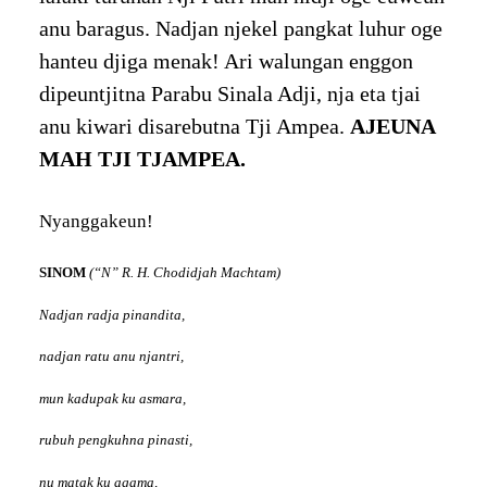
anu baragus. Nadjan njekel pangkat luhur oge
hanteu djiga menak! Ari walungan enggon
dipeuntjitna Parabu Sinala Adji, nja eta tjai
anu kiwari disarebutna Tji Ampea.
AJEUNA
MAH TJI TJAMPEA.
Nyanggakeun!
SINOM
(“N” R. H. Chodidjah Machtam)
Nadjan radja pinandita,
nadjan ratu anu njantri,
mun kadupak ku asmara,
rubuh pengkuhna pinasti,
nu matak ku agama,