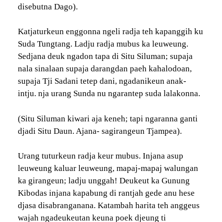
disebutna Dago).
Katjaturkeun enggonna ngeli radja teh kapanggih ku
Suda Tungtang. Ladju radja mubus ka leuweung.
Sedjana deuk ngadon tapa di Situ Siluman; supaja
nala sinalaan supaja darangdan paeh kahalodoan,
supaja Tji Sadani tetep dani, ngadanikeun anak-
intju. nja urang Sunda nu ngarantep suda lalakonna.
(Situ Siluman kiwari aja keneh; tapi ngaranna ganti
djadi Situ Daun. Ajana- sagirangeun Tjampea).
Urang tuturkeun radja keur mubus. Injana asup
leuweung kaluar leuweung, mapaj-mapaj walungan
ka girangeun; ladju unggah! Deukeut ka Gunung
Kibodas injana kapabung di rantjah gede anu hese
djasa disabranganana. Katambah harita teh anggeus
wajah ngadeukeutan keuna poek djeung ti