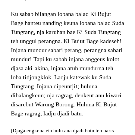
Ku sabab bilangan lobana balad Ki Bujut
Bage hanteu nanding keuna lobana balad Suda
Tungtang, nja karuhan bae Ki Suda Tungtang
teh unggul perangna. Ki Bujut Bage kadeseh!
Injana mundur sabari perang, perangna sabari
mundur! Tapi ku sabab injana anggeus kolot
djasa aki-akina, injana atuh mundurna teh
loba tidjongklok. Ladju katewak ku Suda
Tungtang. Injana dipeuntjit; huluna
dibalangkeun; nja ragrag, deukeut anu kiwari
disarebut Warung Borong. Huluna Ki Bujut
Bage ragrag, ladju djadi batu.
(Djaga engkena eta hulu ana djadi batu teh baris