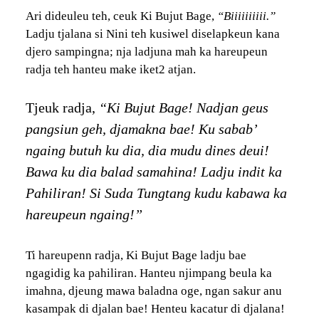
Ari dideuleu teh, ceuk Ki Bujut Bage,
“Biiiiiiiiii.”
Ladju tjalana si Nini teh kusiwel diselapkeun kana
djero sampingna; nja ladjuna mah ka hareupeun
radja teh hanteu make iket2 atjan.
Tjeuk radja,
“Ki Bujut Bage! Nadjan geus
pangsiun geh, djamakna bae! Ku sabab’
ngaing butuh ku dia, dia mudu dines deui!
Bawa ku dia balad samahina! Ladju indit ka
Pahiliran! Si Suda Tungtang kudu kabawa ka
hareupeun ngaing!”
Ti hareupenn radja, Ki Bujut Bage ladju bae
ngagidig ka pahiliran. Hanteu njimpang beula ka
imahna, djeung mawa baladna oge, ngan sakur anu
kasampak di djalan bae! Henteu kacatur di djalana!