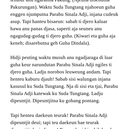
Pakurungan). Waktu Suda Tungtang njahoeun guha
enggen njumputna Parabu Sinala Adji, injana cudeuk
asup. Tapi hanteu bisaeun: sabab ti djero kaluar
hawa anu panas djasa, saperti aja seuneu anu
ngagudag-gudag ti djero guha. (Kiwari eta guha aja
keneh; disarebutna geh Guha Dindala).
Hidji peuting waktu musuh anu ngadjaraga di luar
guha keur narundutan Parabu Sinala Adji ngiles ti
djero guha. Ladju norobos leuweung andam. Tapi
henteu kaburu djauh! Sabab sisi walungan injana
kasusul ku Suda Tungtang. Nja di sisi eta tjai, Parabu
Sinala Adji katewak ku Suda Tungtang. Ladju
dipeuntjit. Dipeuntjitna ku gobang pontang.
Tapi henteu daekeun teurak! Parabu Sinala Adji
dipeuntjit deui; tapi teu daekeun bae teurak