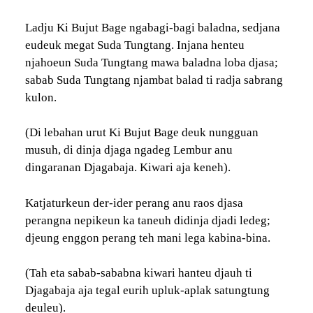
Ladju Ki Bujut Bage ngabagi-bagi baladna, sedjana
eudeuk megat Suda Tungtang. Injana henteu
njahoeun Suda Tungtang mawa baladna loba djasa;
sabab Suda Tungtang njambat balad ti radja sabrang
kulon.
(Di lebahan urut Ki Bujut Bage deuk nungguan
musuh, di dinja djaga ngadeg Lembur anu
dingaranan Djagabaja. Kiwari aja keneh).
Katjaturkeun der-ider perang anu raos djasa
perangna nepikeun ka taneuh didinja djadi ledeg;
djeung enggon perang teh mani lega kabina-bina.
(Tah eta sabab-sababna kiwari hanteu djauh ti
Djagabaja aja tegal eurih upluk-aplak satungtung
deuleu).