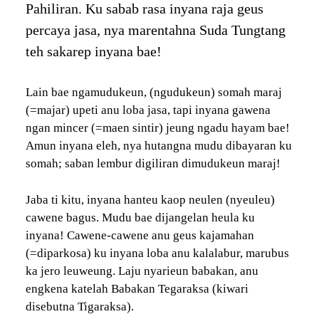
Pahiliran. Ku sabab rasa inyana raja geus
percaya jasa, nya marentahna Suda Tungtang
teh sakarep inyana bae!
Lain bae ngamudukeun, (ngudukeun) somah maraj
(=majar) upeti anu loba jasa, tapi inyana gawena
ngan mincer (=maen sintir) jeung ngadu hayam bae!
Amun inyana eleh, nya hutangna mudu dibayaran ku
somah; saban lembur digiliran dimudukeun maraj!
Jaba ti kitu, inyana hanteu kaop neulen (nyeuleu)
cawene bagus. Mudu bae dijangelan heula ku
inyana! Cawene-cawene anu geus kajamahan
(=diparkosa) ku inyana loba anu kalalabur, marubus
ka jero leuweung. Laju nyarieun babakan, anu
engkena katelah Babakan Tegaraksa (kiwari
disebutna Tigaraksa).