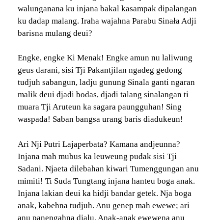
walunganana ku injana bakal kasampak dipalangan
ku dadap malang. Iraha wajahna Parabu Sinała Adji
barisna mulang deui?
Engke, engke Ki Menak! Engke amun nu laliwung
geus darani, sisi Tji Pakantjilan ngadeg gedong
tudjuh sabangun, ladju gunung Sinala ganti ngaran
malik deui djadi bodas, djadi talang sinalangan ti
muara Tji Aruteun ka sagara paungguhan! Sing
waspada! Saban bangsa urang baris diadukeun!
Ari Nji Putri Lajaperbata? Kamana andjeunna?
Injana mah mubus ka leuweung pudak sisi Tji
Sadani. Njaeta dilebahan kiwari Tumenggungan anu
mimiti! Ti Suda Tungtang injana hanteu boga anak.
Injana lakian deui ka hidji bandar getek. Nja boga
anak, kabehna tudjuh. Anu genep mah ewewe; ari
anu panengahna djalu. Anak-anak ewewena anu