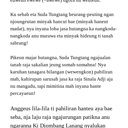
euweuh ewewe (=awewe) ngora nu weuteuh.
Ku sebab eta Suda Tungtang beurang-peuting ngan
njoungeutan minyak hancut bae (minyak haneut
madat), nya inyana loba jasa hutangna ka nangkoda-
nangkoda anu marawa eta minyak hideung ti tanah
sabrang!
Pikeun majar hutangna, Suda Tungtang ngajualan
tanah raja sakalian jeung somah-somahna! Nya
karuhan tanagara bilangan (wewengkon) pahiliran
mah, kahirupan sarusah jasa ka raja Sinala Adji aja
nu mangadu, tapi mimitina mah inyana hante
percayaeun!
Anggeus lila-lila ti pahiliran hanteu aya bae
seba, nja laju raja ngajurungan patikna anu
ngaranna Ki Djombang Lanang nyalukan