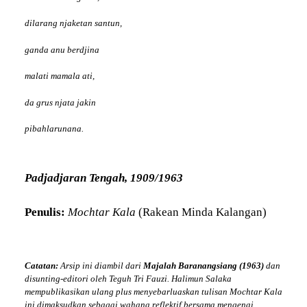
dilarang njaketan santun,
ganda anu berdjina
malati mamala ati,
da grus njata jakin
pibahlarunana.
Padjadjaran Tengah, 1909/1963
Penulis:
Mochtar Kala
(Rakean Minda Kalangan)
Catatan:
Arsip ini diambil dari
Majalah Baranangsiang (1963)
dan
disunting-editori oleh Teguh Tri Fauzi. Halimun Salaka
mempublikasikan ulang plus menyebarluaskan tulisan Mochtar Kala
ini dimaksudkan sebagai wahana reflektif bersama mengenai