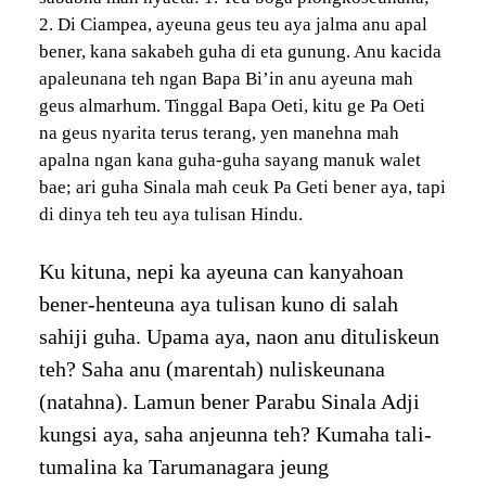
2. Di Ciampea, ayeuna geus teu aya jalma anu apal
bener, kana sakabeh guha di eta gunung. Anu kacida
apaleunana teh ngan Bapa Bi’in anu ayeuna mah
geus almarhum. Tinggal Bapa Oeti, kitu ge Pa Oeti
na geus nyarita terus terang, yen manehna mah
apalna ngan kana guha-guha sayang manuk walet
bae; ari guha Sinala mah ceuk Pa Geti bener aya, tapi
di dinya teh teu aya tulisan Hindu.
Ku kituna, nepi ka ayeuna can kanyahoan
bener-henteuna aya tulisan kuno di salah
sahiji guha. Upama aya, naon anu dituliskeun
teh? Saha anu (marentah) nuliskeunana
(natahna). Lamun bener Parabu Sinala Adji
kungsi aya, saha anjeunna teh? Kumaha tali-
tumalina ka Tarumanagara jeung