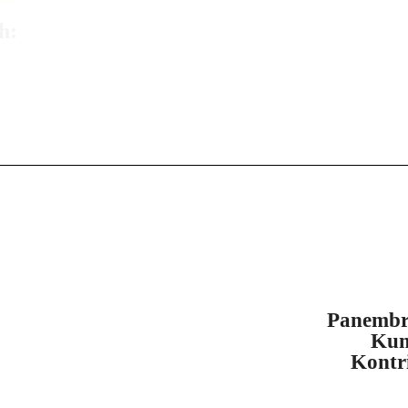
h:
Panembr
Kun
Kontr