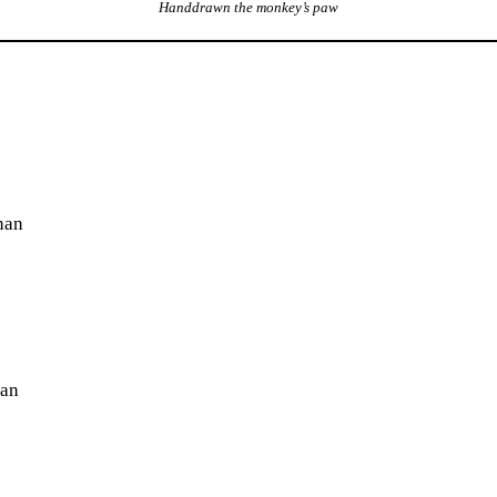
Handdrawn the monkey’s paw
nan
ran