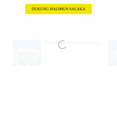
DUKUNG HALIMUN SALAKA
Panggung Kebebasan Puisi
//
Teguh Tri Fauzi