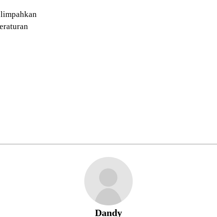
elimpahkan
eraturan
Dandy