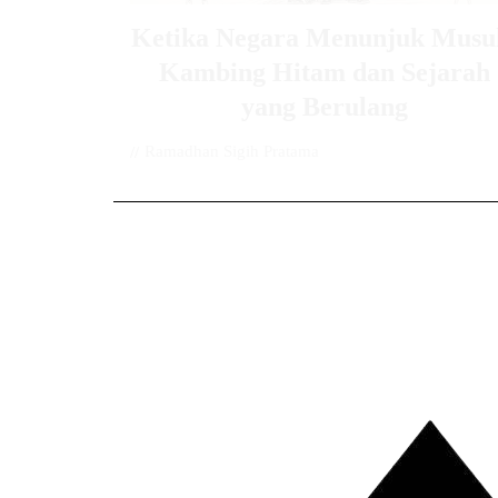
Ketika Negara Menunjuk Musu
Kambing Hitam dan Sejarah
yang Berulang
//
Ramadhan Sigih Pratama