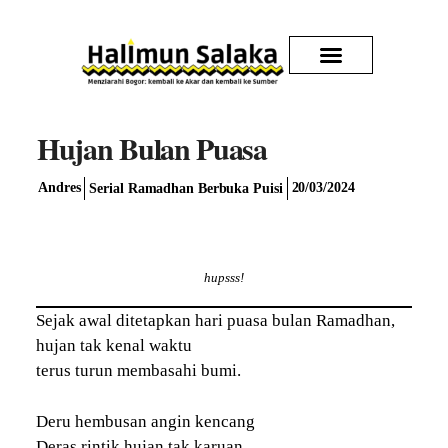
Kirim Karya
Hujan Bulan Puasa
Andres
20/03/2024
Serial Ramadhan Berbuka Puisi
hupsss!
Sejak awal ditetapkan hari puasa bulan Ramadhan,
hujan tak kenal waktu
terus turun membasahi bumi.
Deru hembusan angin kencang
Deras rintik hujan tak karuan.