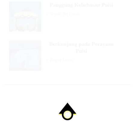
Panggung Kebebasan Puisi
//
Teguh Tri Fauzi
Berkunjung pada Perayaan
Puisi
//
Bogor Litera