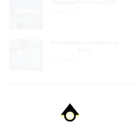
Panggung Kebebasan Puisi
//
Teguh Tri Fauzi
Berkunjung pada Perayaan
Puisi
//
Bogor Litera