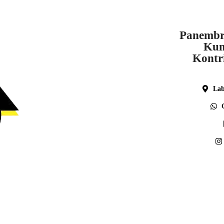
Panembr
Kun
Kontr
Lab