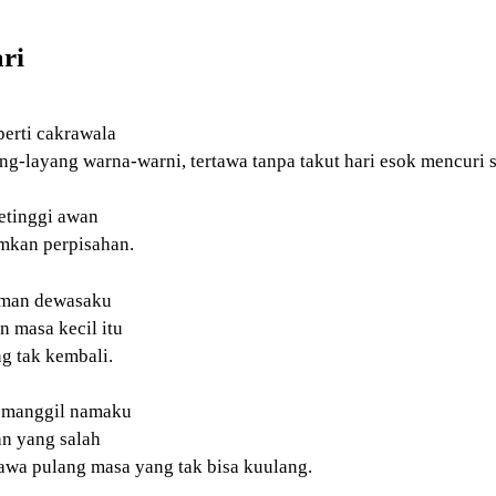
ri
perti cakrawala
ang-layang warna-warni, tertawa tanpa takut hari esok mencur
etinggi awan
mkan perpisahan.
gaman dewasaku
 masa kecil itu
g tak kembali.
memanggil namaku
an yang salah
awa pulang masa yang tak bisa kuulang.