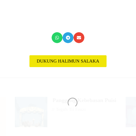
DUKUNG HALIMUN SALAKA
Panggung Kebebasan Puisi
//
Teguh Tri Fauzi