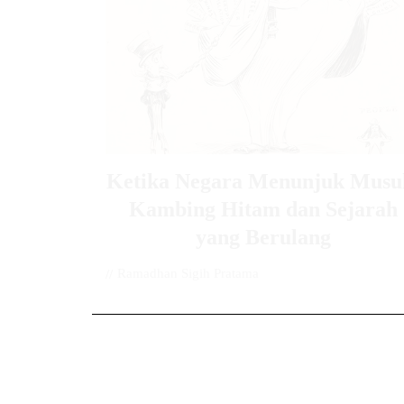
Ketika Negara Menunjuk Musu
Kambing Hitam dan Sejarah
yang Berulang
//
Ramadhan Sigih Pratama