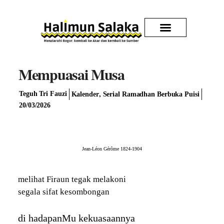
Kirim Karya
Mempuasai Musa
,
Teguh Tri Fauzi
Kalender
Serial Ramadhan Berbuka Puisi
20/03/2026
Jean-Léon Gérôme 1824-1904
melihat Firaun tegak melakoni
segala sifat kesombongan
di hadapanMu kekuasaannya