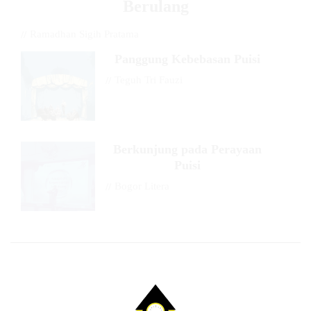
Berulang
//
Ramadhan Sigih Pratama
Panggung Kebebasan Puisi
//
Teguh Tri Fauzi
Berkunjung pada Perayaan
Puisi
//
Bogor Litera