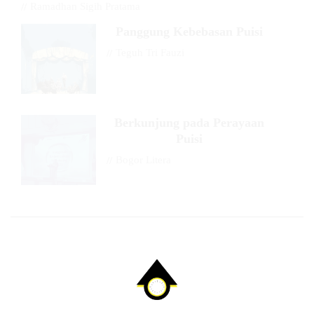
//
Ramadhan Sigih Pratama
Panggung Kebebasan Puisi
//
Teguh Tri Fauzi
Berkunjung pada Perayaan
Puisi
//
Bogor Litera