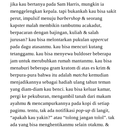
jika kau bertanya pada Sam Harris, mungkin ia
menggelengkan kepala. tapi bukankah kau bisa sakit
perut, impulsif menuju
barbershop
& seorang
kapster malah membikin rambutmu acakadut,
berpacaran dengan bajingan, kuliah & salah
jurusan? kau bisa melontarkan pukulan
uppercut
pada dagu atasanmu. kau bisa mencuri kutang
tetanggamu. kau bisa menyewa buldoser beberapa
jam untuk merubuhkan rumah mantanmu. kau bisa
menaburi beberapa gram kratom di atas es krim &
berpura-pura bahwa itu adalah
matcha
kemudian
menjadikannya sebagai hadiah ulang tahun teman
yang diam-diam kau benci. kau bisa keluar kamar,
pergi ke pekuburan, mengambil tanah dari makam
ayahmu & mencampurkannya pada kopi di setiap
pagimu. tentu, tak ada notifikasi
pop-up
di langit,
“apakah kau yakin?” atau “tolong jangan tolol”. tak
ada yang bisa menghentikanmu selain otakmu. &