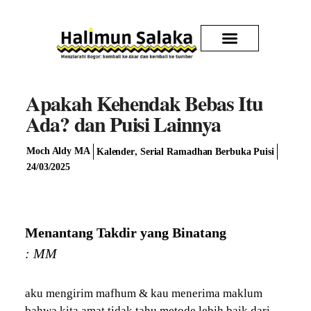
Kirim Karya
Apakah Kehendak Bebas Itu
Ada? dan Puisi Lainnya
,
Moch Aldy MA
Kalender
Serial Ramadhan Berbuka Puisi
24/03/2025
Menantang Takdir yang Binatang
: MM
aku mengirim mafhum & kau menerima maklum
bahwa kita amat tidak tahu metode lebih baik dari