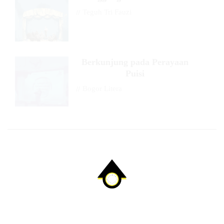
//
Teguh Tri Fauzi
Berkunjung pada Perayaan
Puisi
//
Bogor Litera