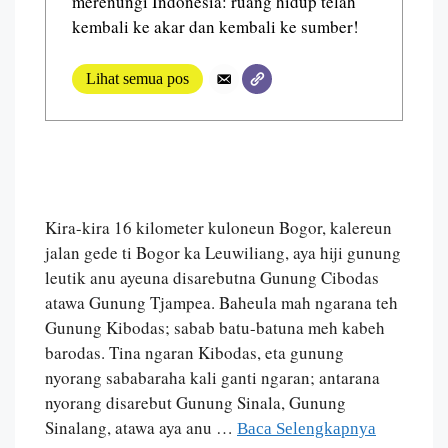
merenungi Indonesia: ruang hidup telah
kembali ke akar dan kembali ke sumber!
Lihat semua pos
Kira-kira 16 kilometer kuloneun Bogor, kalereun
jalan gede ti Bogor ka Leuwiliang, aya hiji gunung
leutik anu ayeuna disarebutna Gunung Cibodas
atawa Gunung Tjampea. Baheula mah ngarana teh
Gunung Kibodas; sabab batu-batuna meh kabeh
barodas. Tina ngaran Kibodas, eta gunung
nyorang sababaraha kali ganti ngaran; antarana
nyorang disarebut Gunung Sinala, Gunung
Sinalang, atawa aya anu …
Baca Selengkapnya